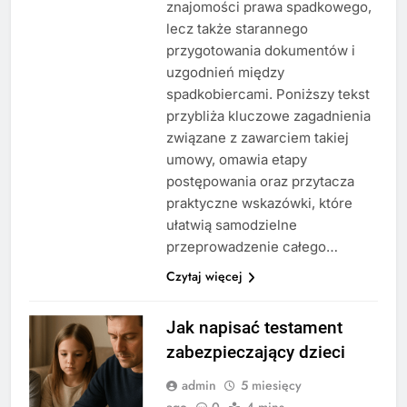
znajomości prawa spadkowego,
lecz także starannego
przygotowania dokumentów i
uzgodnień między
spadkobiercami. Poniższy tekst
przybliża kluczowe zagadnienia
związane z zawarciem takiej
umowy, omawia etapy
postępowania oraz przytacza
praktyczne wskazówki, które
ułatwią samodzielne
przeprowadzenie całego…
Czytaj więcej
Jak napisać testament
zabezpieczający dzieci
admin
5 miesięcy
ago
0
4 mins