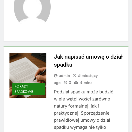
Jak napisać umowę o dział
spadku
admin
5 miesięcy
ago
0
4 mins
PORADY
Podział spadku może budzić
SPADKOWE
wiele wątpliwości zarówno
natury formalnej, jak i
praktycznej. Sporządzenie
prawidłowej umowy o dział
spadku wymaga nie tylko