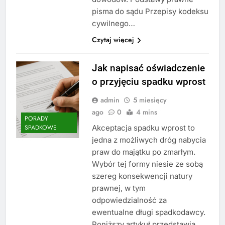
pisma do sądu Przepisy kodeksu
cywilnego…
Czytaj więcej
Jak napisać oświadczenie
o przyjęciu spadku wprost
admin
5 miesięcy
ago
0
4 mins
PORADY
Akceptacja spadku wprost to
SPADKOWE
jedna z możliwych dróg nabycia
praw do majątku po zmarłym.
Wybór tej formy niesie ze sobą
szereg konsekwencji natury
prawnej, w tym
odpowiedzialność za
ewentualne długi spadkodawcy.
Poniższy artykuł przedstawia