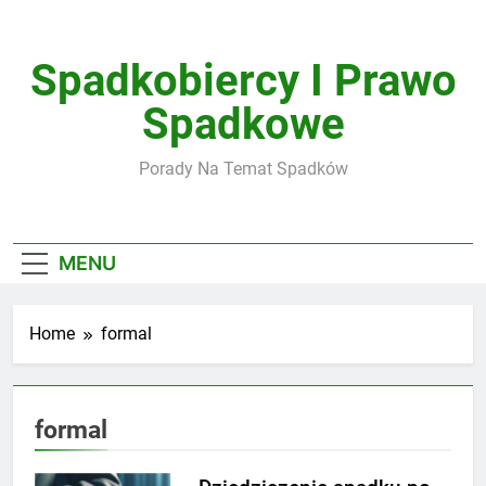
Skip
to
content
Spadkobiercy I Prawo
Spadkowe
Porady Na Temat Spadków
MENU
Home
formal
formal