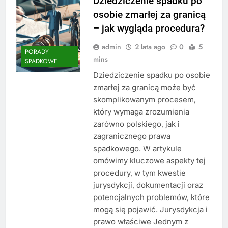
Dziedziczenie spadku po
osobie zmarłej za granicą
– jak wygląda procedura?
admin
2 lata ago
0
5
PORADY
mins
SPADKOWE
Dziedziczenie spadku po osobie
zmarłej za granicą może być
skomplikowanym procesem,
który wymaga zrozumienia
zarówno polskiego, jak i
zagranicznego prawa
spadkowego. W artykule
omówimy kluczowe aspekty tej
procedury, w tym kwestie
jurysdykcji, dokumentacji oraz
potencjalnych problemów, które
mogą się pojawić. Jurysdykcja i
prawo właściwe Jednym z