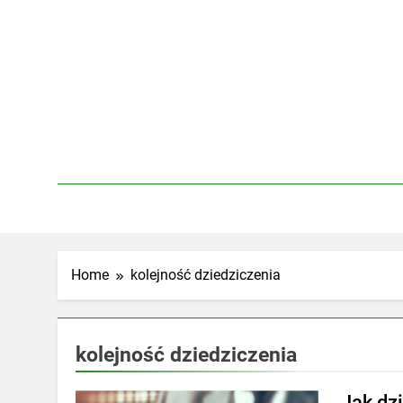
Skip
to
content
Home
kolejność dziedziczenia
kolejność dziedziczenia
Jak dz