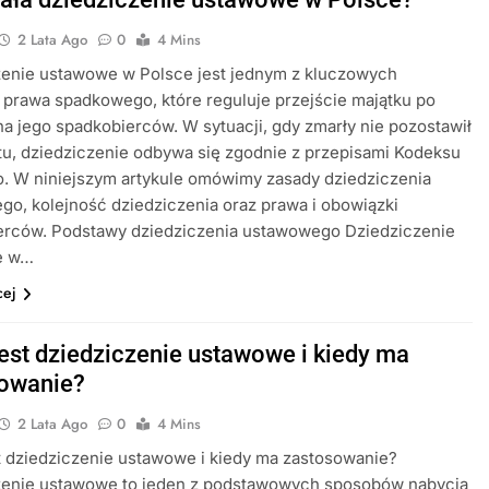
2 Lata Ago
0
4 Mins
zenie ustawowe w Polsce jest jednym z kluczowych
prawa spadkowego, które reguluje przejście majątku po
a jego spadkobierców. W sytuacji, gdy zmarły nie pozostawił
u, dziedziczenie odbywa się zgodnie z przepisami Kodeksu
. W niniejszym artykule omówimy zasady dziedziczenia
o, kolejność dziedziczenia oraz prawa i obowiązki
erców. Podstawy dziedziczenia ustawowego Dziedziczenie
e w…
cej
est dziedziczenie ustawowe i kiedy ma
owanie?
2 Lata Ago
0
4 Mins
 dziedziczenie ustawowe i kiedy ma zastosowanie?
zenie ustawowe to jeden z podstawowych sposobów nabycia