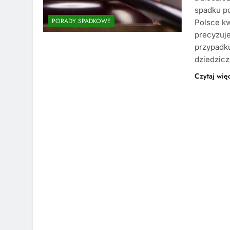
spadku p
PORADY SPADKOWE
Polsce kw
precyzuje
przypadk
dziedzic
Czytaj wię