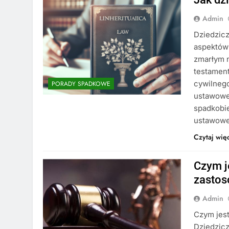
Admin
Dziedzic
aspektów 
zmarłym n
testament
cywilnego
PORADY SPADKOWE
ustawoweg
spadkobi
ustawow
Czytaj wię
Czym j
zastos
Admin
Czym jest
Dziedzic