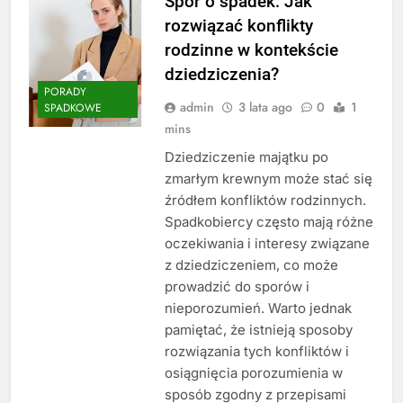
Spór o spadek: Jak
rozwiązać konflikty
rodzinne w kontekście
dziedziczenia?
PORADY
admin
3 lata ago
0
1
SPADKOWE
mins
Dziedziczenie majątku po
zmarłym krewnym może stać się
źródłem konfliktów rodzinnych.
Spadkobiercy często mają różne
oczekiwania i interesy związane
z dziedziczeniem, co może
prowadzić do sporów i
nieporozumień. Warto jednak
pamiętać, że istnieją sposoby
rozwiązania tych konfliktów i
osiągnięcia porozumienia w
sposób zgodny z przepisami