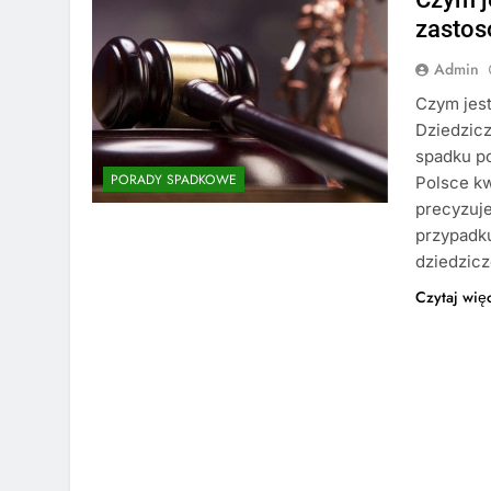
zastos
Admin
Czym jest
Dziedzic
spadku p
PORADY SPADKOWE
Polsce kw
precyzuje
przypadk
dziedzic
Czytaj wię