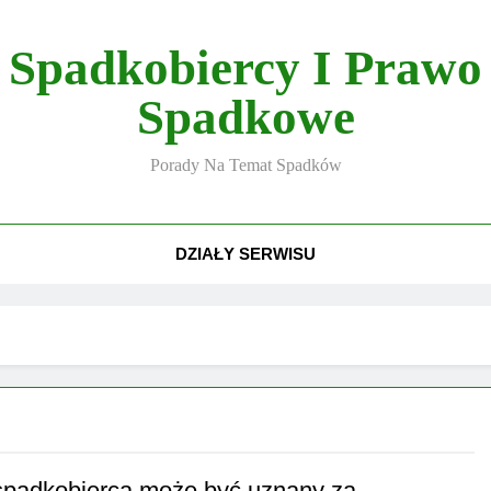
Spadkobiercy I Prawo
Spadkowe
Porady Na Temat Spadków
DZIAŁY SERWISU
spadkobierca może być uznany za