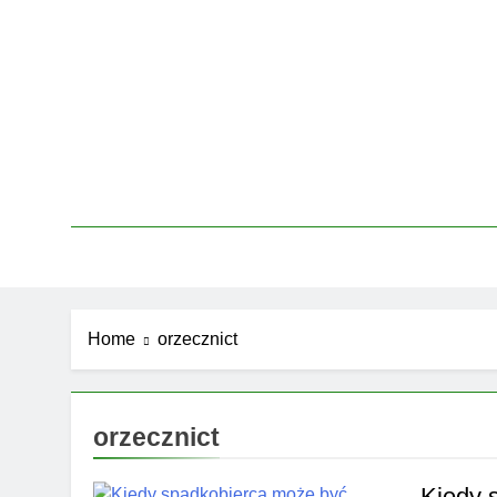
Skip
to
content
Home
orzecznict
orzecznict
Kiedy 