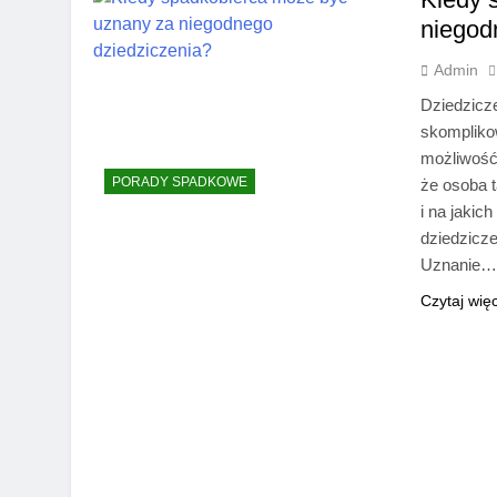
niegod
Admin
Dziedzicze
skomplikow
możliwość
PORADY SPADKOWE
że osoba 
i na jaki
dziedzicz
Uznanie
Czytaj wię