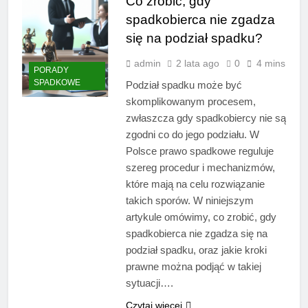
Co zrobić, gdy
spadkobierca nie zgadza
się na podział spadku?
admin
2 lata ago
0
4 mins
PORADY
SPADKOWE
Podział spadku może być
skomplikowanym procesem,
zwłaszcza gdy spadkobiercy nie są
zgodni co do jego podziału. W
Polsce prawo spadkowe reguluje
szereg procedur i mechanizmów,
które mają na celu rozwiązanie
takich sporów. W niniejszym
artykule omówimy, co zrobić, gdy
spadkobierca nie zgadza się na
podział spadku, oraz jakie kroki
prawne można podjąć w takiej
sytuacji….
Czytaj więcej