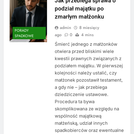
Jak przebiega sprawa o
podział majątku po
zmarłym małżonku
admin
8 miesięcy
PORADY
ago
0
4 mins
SPADKOWE
Śmierć jednego z małżonków
otwiera przed bliskimi wiele
kwestii prawnych związanych z
podziałem majątku. W pierwszej
kolejności należy ustalić, czy
małżonek pozostawił testament,
a gdy nie – jak przebiega
dziedziczenie ustawowe.
Procedura ta bywa
skomplikowana ze względu na
wspólność majątkową
małżeńską, udział innych
spadkobierców oraz ewentualne