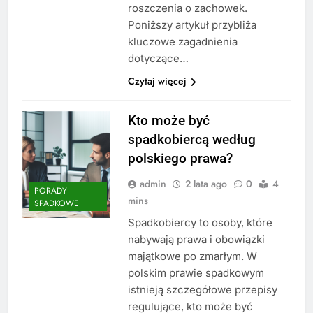
roszczenia o zachowek.
Poniższy artykuł przybliża
kluczowe zagadnienia
dotyczące…
Czytaj więcej
Kto może być
spadkobiercą według
polskiego prawa?
admin
2 lata ago
0
4
PORADY
mins
SPADKOWE
Spadkobiercy to osoby, które
nabywają prawa i obowiązki
majątkowe po zmarłym. W
polskim prawie spadkowym
istnieją szczegółowe przepisy
regulujące, kto może być