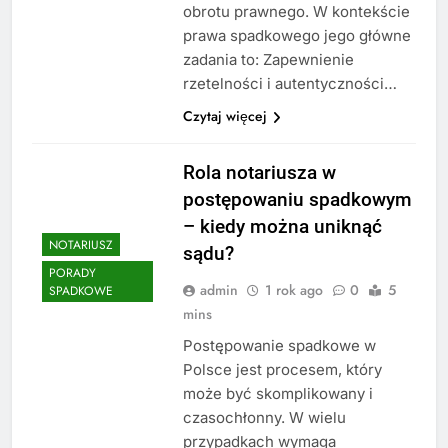
obrotu prawnego. W kontekście
prawa spadkowego jego główne
zadania to: Zapewnienie
rzetelności i autentyczności…
Czytaj więcej
Rola notariusza w
postępowaniu spadkowym
– kiedy można uniknąć
NOTARIUSZ
sądu?
PORADY
admin
1 rok ago
0
5
SPADKOWE
mins
Postępowanie spadkowe w
Polsce jest procesem, który
może być skomplikowany i
czasochłonny. W wielu
przypadkach wymaga