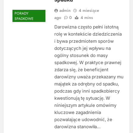
admin
4 miesiące
PORADY
ago
0
4 mins
SPADKOWE
Darowizna często pełni istotną
rolę w kontekście dziedziczenia
i bywa przedmiotem sporów
dotyczących jej wpływu na
ogólny stosunek do masy
spadkowej. W praktyce prawnej
zdarza się, że beneficjent
darowizny uważa przekazany mu
majątek za odrębny od spadku,
podczas gdy inni spadkobiercy
kwestionują tę sytuację. W
niniejszym artykule omówimy
kluczowe zagadnienia
pozwalające udowodnić, że
darowizna stanowiła…