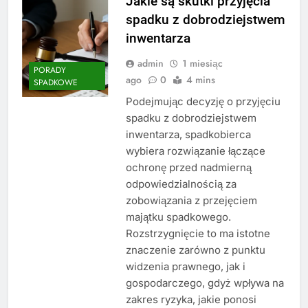
Jakie są skutki przyjęcia
spadku z dobrodziejstwem
inwentarza
admin
1 miesiąc
PORADY
ago
0
4 mins
SPADKOWE
Podejmując decyzję o przyjęciu
spadku z dobrodziejstwem
inwentarza, spadkobierca
wybiera rozwiązanie łączące
ochronę przed nadmierną
odpowiedzialnością za
zobowiązania z przejęciem
majątku spadkowego.
Rozstrzygnięcie to ma istotne
znaczenie zarówno z punktu
widzenia prawnego, jak i
gospodarczego, gdyż wpływa na
zakres ryzyka, jakie ponosi