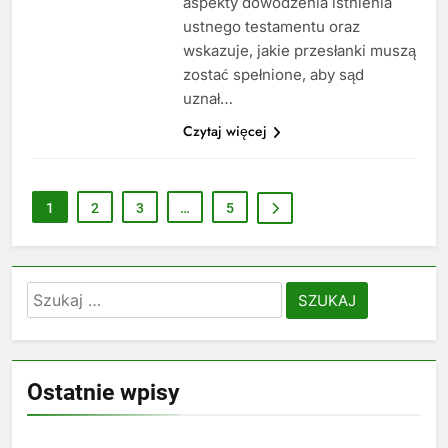
aspekty dowodzenia istnienia
ustnego testamentu oraz
wskazuje, jakie przesłanki muszą
zostać spełnione, aby sąd
uznał…
Czytaj więcej
1
2
3
…
5
Szukaj:
Ostatnie wpisy