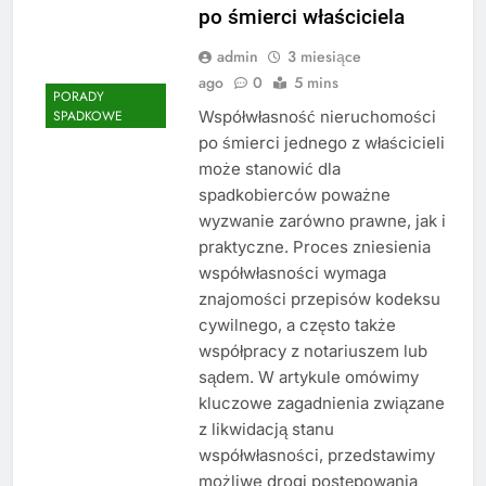
po śmierci właściciela
admin
3 miesiące
ago
0
5 mins
PORADY
Współwłasność nieruchomości
SPADKOWE
po śmierci jednego z właścicieli
może stanowić dla
spadkobierców poważne
wyzwanie zarówno prawne, jak i
praktyczne. Proces zniesienia
współwłasności wymaga
znajomości przepisów kodeksu
cywilnego, a często także
współpracy z notariuszem lub
sądem. W artykule omówimy
kluczowe zagadnienia związane
z likwidacją stanu
współwłasności, przedstawimy
możliwe drogi postępowania