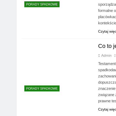
sporządza
PORADY SPADKOWE
formalne 
placówkac
kontekśc
Czytaj wię
Co to j
Admin
Testament 
spadkoda
zachowania
dopuszcza
znaczenie
PORADY SPADKOWE
związane 
prawne te
Czytaj wię