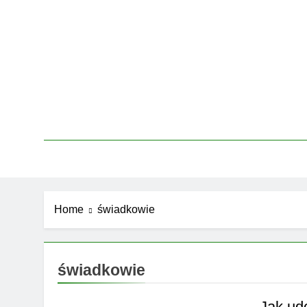
Skip
to
content
Home
świadkowie
świadkowie
Jak ud