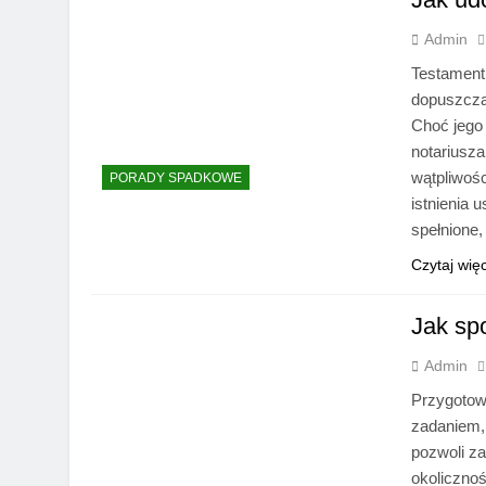
Admin
Testament
dopuszcza
Choć jego
notariusza
wątpliwoś
PORADY SPADKOWE
istnienia 
spełnione
Czytaj wię
Jak sp
Admin
Przygotow
zadaniem,
pozwoli z
okoliczno