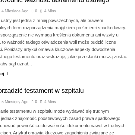
4 Miesiące Ago
0
4 Mins
 ustny jest jedną z mniej powszechnych, ale prawem
lnych form rozporządzenia majątkiem po śmierci spadkodawcy.
 sporządzenie nie wymaga kreślenia dokumentu ani wizyty u
, to ważność takiego oświadczenia woli może budzić liczne
ci. Poniższy artykuł omawia kluczowe aspekty dowodzenia
ustnego testamentu oraz wskazuje, jakie przesłanki muszą zostać
, aby sąd uznał…
cej
orządzić testament w szpitalu
5 Miesięcy Ago
0
4 Mins
anie testamentu w szpitalu może wydawać się trudnym
 jednak znajomość podstawowych zasad prawa spadkowego
achować pewność co do ważności dokumentu nawet w trudnych
ściach. Artykuł omawia kluczowe zagadnienia związane ze