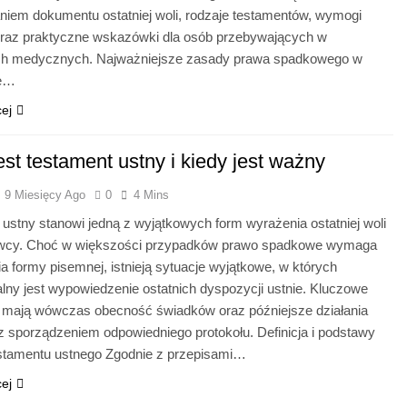
niem dokumentu ostatniej woli, rodzaje testamentów, wymogi
oraz praktyczne wskazówki dla osób przebywających w
h medycznych. Najważniejsze zasady prawa spadkowego w
ie…
cej
est testament ustny i kiedy jest ważny
9 Miesięcy Ago
0
4 Mins
ustny stanowi jedną z wyjątkowych form wyrażenia ostatniej woli
wcy. Choć w większości przypadków prawo spadkowe wymaga
 formy pisemnej, istnieją sytuacje wyjątkowe, w których
lny jest wypowiedzenie ostatnich dyspozycji ustnie. Kluczowe
 mają wówczas obecność świadków oraz późniejsze działania
z sporządzeniem odpowiedniego protokołu. Definicja i podstawy
stamentu ustnego Zgodnie z przepisami…
cej