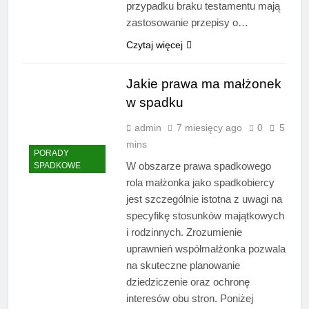
przypadku braku testamentu mają
zastosowanie przepisy o…
Czytaj więcej
Jakie prawa ma małżonek
w spadku
admin
7 miesięcy ago
0
5
mins
PORADY
W obszarze prawa spadkowego
SPADKOWE
rola małżonka jako spadkobiercy
jest szczególnie istotna z uwagi na
specyfikę stosunków majątkowych
i rodzinnych. Zrozumienie
uprawnień współmałżonka pozwala
na skuteczne planowanie
dziedziczenie oraz ochronę
interesów obu stron. Poniżej