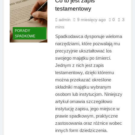
Co to jest zapis
testamentowy
admin
9 miesięcy ago
0
3
mins
PORADY
Spadkodawca dysponuje wieloma
SPADKOWE
narzędziami, które pozwalają mu
precyzyjnie ukształtować los
swojego majątku po śmierci.
Jednym z nich jest zapis
testamentowy, dzięki któremu
można przekazać określone
składniki majątku wybranym
osobom lub instytucjom. Niniejszy
artykuł omawia szczegółowo
instytucję zapisu, jego miejsce w
prawie spadkowym, praktyczne
zastosowania oraz różnice wobec
innych form dziedziczenia.