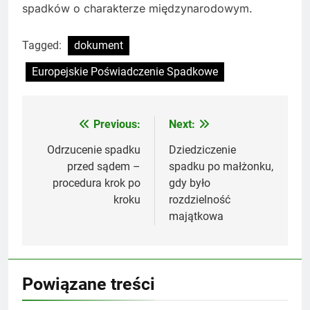
spadków o charakterze międzynarodowym.
Tagged:
dokument
Europejskie Poświadczenie Spadkowe
Previous:
Next:
Nawigacja
wpisu
Odrzucenie spadku
Dziedziczenie
przed sądem –
spadku po małżonku,
procedura krok po
gdy było
kroku
rozdzielność
majątkowa
Powiązane treści