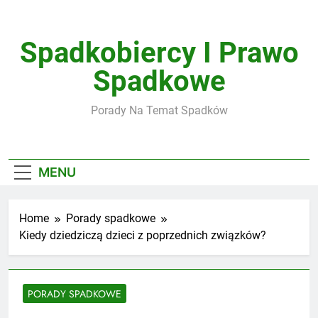
Skip
to
content
Spadkobiercy I Prawo
Spadkowe
Porady Na Temat Spadków
MENU
Home
Porady spadkowe
Kiedy dziedziczą dzieci z poprzednich związków?
PORADY SPADKOWE