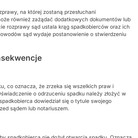
prawy, na której zostaną przesłuchani
 może również zażądać dodatkowych dokumentów lub
cie rozprawy sąd ustala krąg spadkobierców oraz ich
dowodów sąd wydaje postanowienie o stwierdzeniu
onsekwencje
, co oznacza, że zrzeka się wszelkich praw i
świadczenie o odrzuceniu spadku należy złożyć w
spadkobierca dowiedział się o tytule swojego
zed sądem lub notariuszem.
kby spadkobierca nie dożył otwarcia spadku. Oznacza