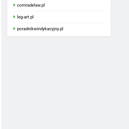
comradelaw.pl
leg-art.pl
poradnikwindykacyjny.pl