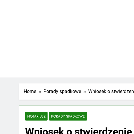
Skip
to
content
Home
Porady spadkowe
Wniosek o stwierdzen
NOTARIUSZ
PORADY SPADKOWE
Wniosek o stwierdzenie