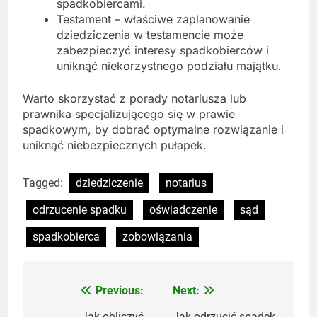
spadkobiercami.
Testament – właściwe zaplanowanie
dziedziczenia w testamencie może
zabezpieczyć interesy spadkobierców i
uniknąć niekorzystnego podziału majątku.
Warto skorzystać z porady notariusza lub
prawnika specjalizującego się w prawie
spadkowym, by dobrać optymalne rozwiązanie i
uniknąć niebezpiecznych pułapek.
Tagged:
dziedziczenie
notarius
odrzucenie spadku
oświadczenie
sąd
spadkobierca
zobowiązania
Previous:
Next:
Nawigacja
Jak obliczyć
Jak odrzucić spadek