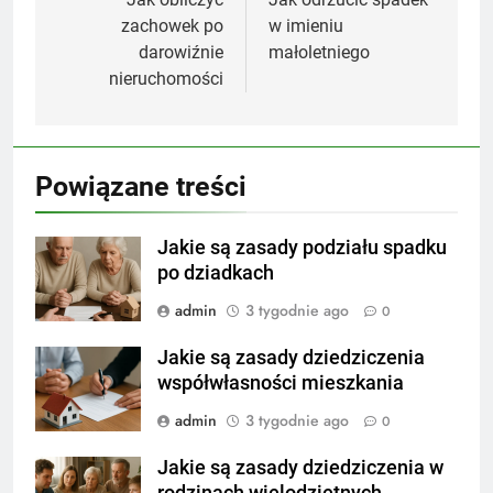
wpisu
zachowek po
w imieniu
darowiźnie
małoletniego
nieruchomości
Powiązane treści
Jakie są zasady podziału spadku
po dziadkach
admin
3 tygodnie ago
0
Jakie są zasady dziedziczenia
współwłasności mieszkania
admin
3 tygodnie ago
0
Jakie są zasady dziedziczenia w
rodzinach wielodzietnych