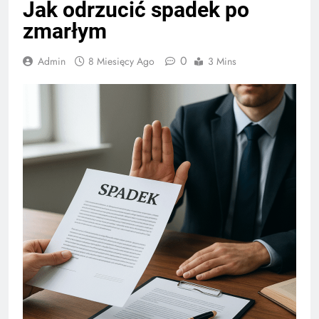
Jak odrzucić spadek po
zmarłym
0
Admin
8 Miesięcy Ago
3 Mins