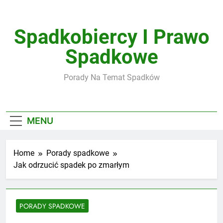
Skip
to
content
Spadkobiercy I Prawo
Spadkowe
Porady Na Temat Spadków
MENU
Home
Porady spadkowe
Jak odrzucić spadek po zmarłym
PORADY SPADKOWE