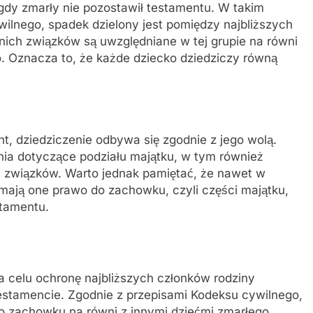
dy zmarły nie pozostawił testamentu. W takim
ilnego, spadek dzielony jest pomiędzy najbliższych
nich związków są uwzględniane w tej grupie na równi
. Oznacza to, że każde dziecko dziedziczy równą
t, dziedziczenie odbywa się zgodnie z jego wolą.
ia dotyczące podziału majątku, w tym również
h związków. Warto jednak pamiętać, że nawet w
mają one prawo do zachowku, czyli części majątku,
stamentu.
a celu ochronę najbliższych członków rodziny
stamencie. Zgodnie z przepisami Kodeksu cywilnego,
o zachowku na równi z innymi dziećmi zmarłego.