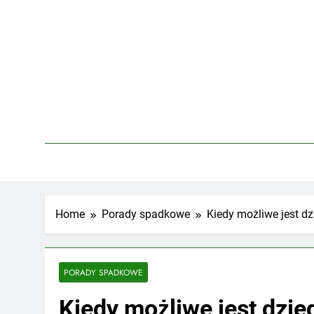
Skip
to
content
Home
Porady spadkowe
Kiedy możliwe jest dz
PORADY SPADKOWE
Kiedy możliwe jest dzied