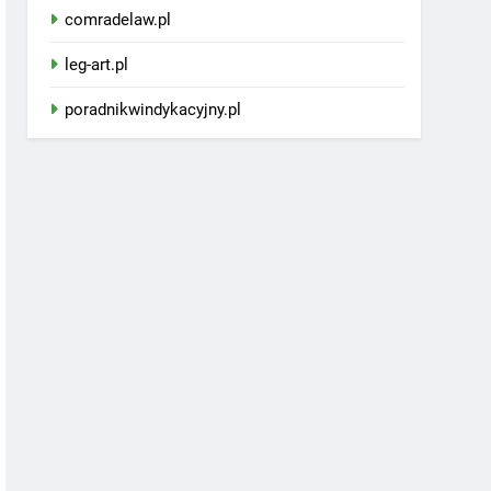
comradelaw.pl
leg-art.pl
poradnikwindykacyjny.pl