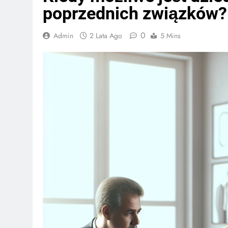
poprzednich związków?
0
Admin
2 Lata Ago
5 Mins