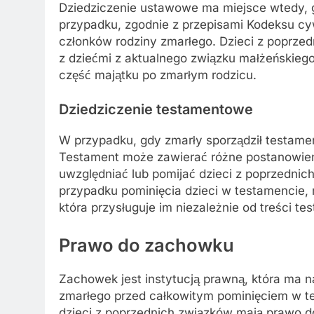
Dziedziczenie ustawowe ma miejsce wtedy, g
przypadku, zgodnie z przepisami Kodeksu cyw
członków rodziny zmarłego. Dzieci z poprzed
z dziećmi z aktualnego związku małżeńskiego
część majątku po zmarłym rodzicu.
Dziedziczenie testamentowe
W przypadku, gdy zmarły sporządził testamen
Testament może zawierać różne postanowien
uwzględniać lub pomijać dzieci z poprzednic
przypadku pominięcia dzieci w testamencie, 
która przysługuje im niezależnie od treści te
Prawo do zachowku
Zachowek jest instytucją prawną, która ma n
zmarłego przed całkowitym pominięciem w te
dzieci z poprzednich związków mają prawo d