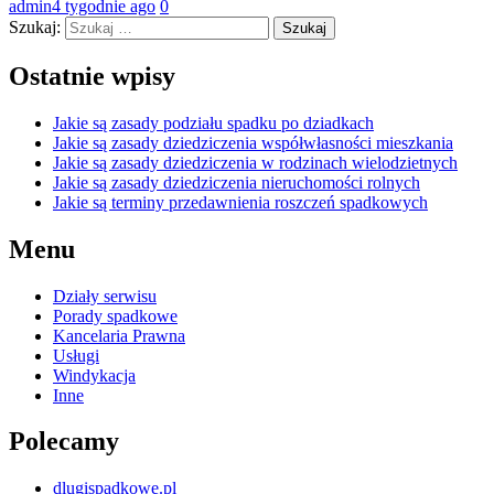
admin
4 tygodnie ago
0
Szukaj:
Ostatnie wpisy
Jakie są zasady podziału spadku po dziadkach
Jakie są zasady dziedziczenia współwłasności mieszkania
Jakie są zasady dziedziczenia w rodzinach wielodzietnych
Jakie są zasady dziedziczenia nieruchomości rolnych
Jakie są terminy przedawnienia roszczeń spadkowych
Menu
Działy serwisu
Porady spadkowe
Kancelaria Prawna
Usługi
Windykacja
Inne
Polecamy
dlugispadkowe.pl