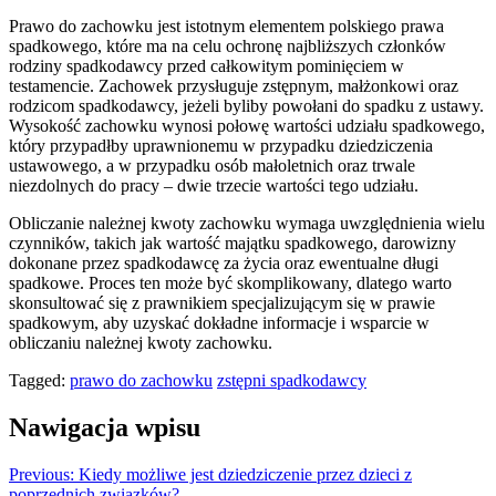
Prawo do zachowku jest istotnym elementem polskiego prawa
spadkowego, które ma na celu ochronę najbliższych członków
rodziny spadkodawcy przed całkowitym pominięciem w
testamencie. Zachowek przysługuje zstępnym, małżonkowi oraz
rodzicom spadkodawcy, jeżeli byliby powołani do spadku z ustawy.
Wysokość zachowku wynosi połowę wartości udziału spadkowego,
który przypadłby uprawnionemu w przypadku dziedziczenia
ustawowego, a w przypadku osób małoletnich oraz trwale
niezdolnych do pracy – dwie trzecie wartości tego udziału.
Obliczanie należnej kwoty zachowku wymaga uwzględnienia wielu
czynników, takich jak wartość majątku spadkowego, darowizny
dokonane przez spadkodawcę za życia oraz ewentualne długi
spadkowe. Proces ten może być skomplikowany, dlatego warto
skonsultować się z prawnikiem specjalizującym się w prawie
spadkowym, aby uzyskać dokładne informacje i wsparcie w
obliczaniu należnej kwoty zachowku.
Tagged:
prawo do zachowku
zstępni spadkodawcy
Nawigacja wpisu
Previous:
Kiedy możliwe jest dziedziczenie przez dzieci z
poprzednich związków?